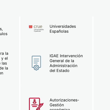
Universidades
s,
Españolas
ulos
ra la
IGAE Intervención
 y el
General de la
 las
Administración
de la
del Estado
en
Autorizaciones-
Gestión
económica