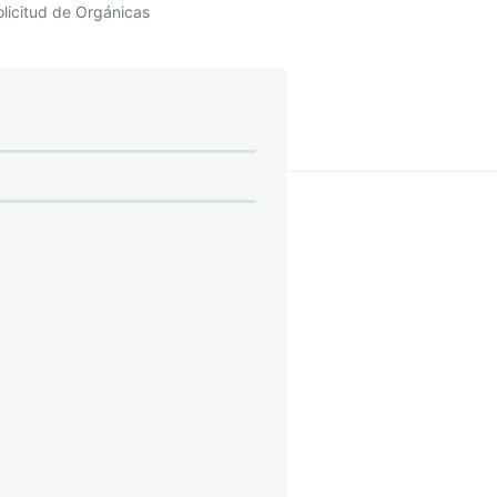
olicitud de Orgánicas
olicitud de orgánicas
Procedimiento
Solicitud (formulario)