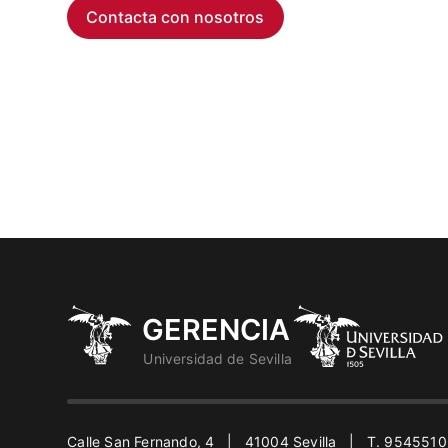
Contacta con nosotros
Calle San Fernando, 4 | 41004 Sevilla | T. 954551