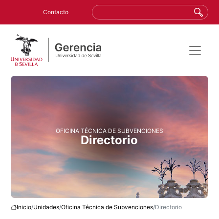
ENÚ SUPERIOR
Pasar al contenido principal
Buscar
Contacto
OFICINA TÉCNICA DE SUBVENCIONES
Directorio
Inicio
Unidades
Oficina Técnica de Subvenciones
Directorio