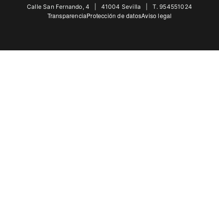
Calle San Fernando, 4 | 41004 Sevilla | T. 954551024
ER MENU
Transparencia
Protección de datos
Aviso legal